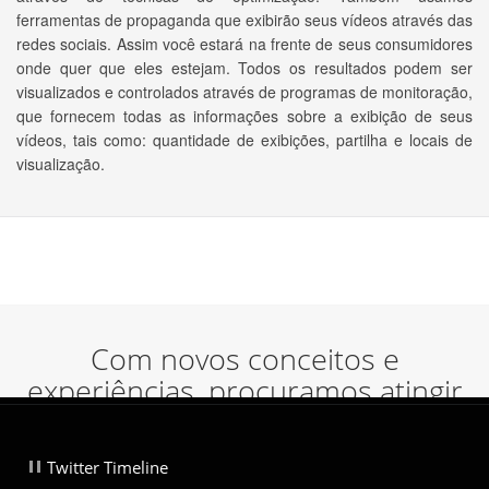
ferramentas de propaganda que exibirão seus vídeos através das
redes sociais. Assim você estará na frente de seus consumidores
onde quer que eles estejam. Todos os resultados podem ser
visualizados e controlados através de programas de monitoração,
que fornecem todas as informações sobre a exibição de seus
vídeos, tais como: quantidade de exibições, partilha e locais de
visualização.
Com novos conceitos e
experiências, procuramos atingir
as pessoas através do design e
técnicas, no meio das mais
Twitter Timeline
recentes tecnologias de